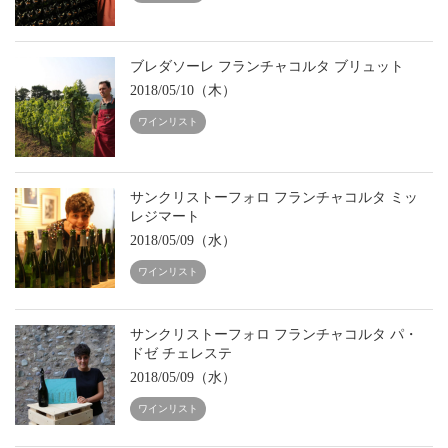
ブレダソーレ フランチャコルタ ブリュット
2018/05/10（木）
ワインリスト
サンクリストーフォロ フランチャコルタ ミッ
レジマート
2018/05/09（水）
ワインリスト
サンクリストーフォロ フランチャコルタ パ・
ドゼ チェレステ
2018/05/09（水）
ワインリスト