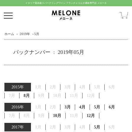
イタリア最高級スパークリングワイン フランチャコルタ通販専門店 メローネ
ホーム
2019年
5月
バックナンバー : 2019年05月
2015年
1月
2月
3月
4月
5月
6月
7月
8月
9月
10月
11月
12月
2016年
1月
2月
3月
4月
5月
6月
7月
8月
9月
10月
11月
12月
2017年
1月
2月
3月
4月
5月
6月