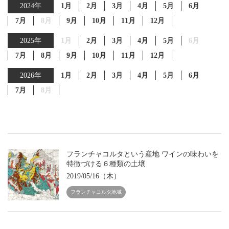
2024年
1月
2月
3月
4月
5月
6月
7月
8月
9月
10月
11月
12月
2025年
1月
2月
3月
4月
5月
6月
7月
8月
9月
10月
11月
12月
2026年
1月
2月
3月
4月
5月
6月
7月
8月
フランチャコルタという産地 ワインの味わいを
特徴づける６種類の土壌
2019/05/16（木）
フランチャコルタ地域