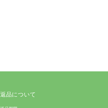
返品について