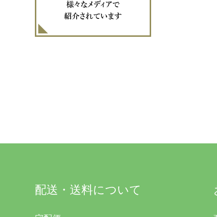
配送・送料について