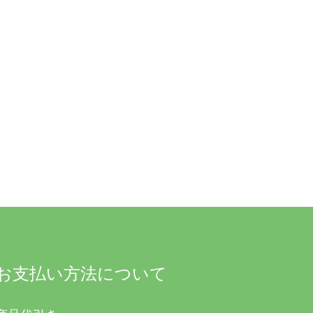
お支払い方法について