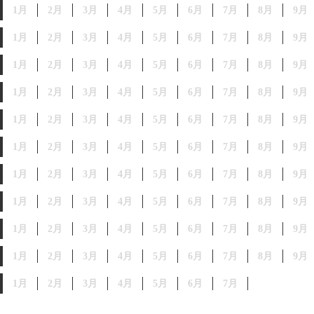
1月
2月
3月
4月
5月
6月
7月
8月
9月
1月
2月
3月
4月
5月
6月
7月
8月
9月
1月
2月
3月
4月
5月
6月
7月
8月
9月
1月
2月
3月
4月
5月
6月
7月
8月
9月
1月
2月
3月
4月
5月
6月
7月
8月
9月
1月
2月
3月
4月
5月
6月
7月
8月
9月
1月
2月
3月
4月
5月
6月
7月
8月
9月
1月
2月
3月
4月
5月
6月
7月
8月
9月
1月
2月
3月
4月
5月
6月
7月
8月
9月
1月
2月
3月
4月
5月
6月
7月
8月
9月
1月
2月
3月
4月
5月
6月
7月