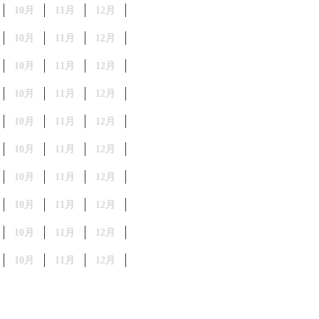
10月
11月
12月
10月
11月
12月
10月
11月
12月
10月
11月
12月
10月
11月
12月
10月
11月
12月
10月
11月
12月
10月
11月
12月
10月
11月
12月
10月
11月
12月