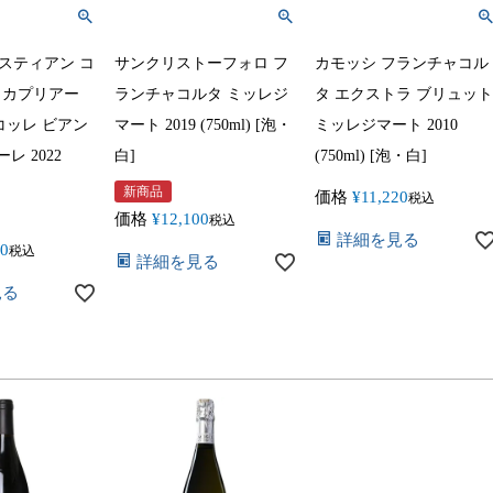
スティアン コ
サンクリストーフォロ フ
カモッシ フランチャコル
 カプリアー
ランチャコルタ ミッレジ
タ エクストラ ブリュット
コッレ ビアン
マート 2019 (750ml) [泡・
ミッレジマート 2010
レ 2022
白]
(750ml) [泡・白]
新商品
価格
¥
11,220
税込
価格
¥
12,100
税込
詳細を見る
00
税込
詳細を見る
見る