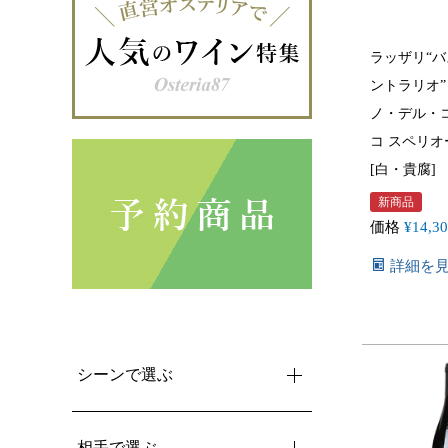
ラッザリ“バ
ントラリオ”
ノ・デル・
コ スペリオー
[白・貴腐]
新商品
価格
¥
14,3
詳細を
シーンで選ぶ
相手で選ぶ