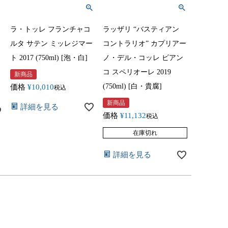
ラ・トッレ フランチャコ
ラッザリ “バスティアン
ルタ サテン ミッレジマー
コントラリオ” カプリアー
ト 2017 (750ml) [泡・白]
ノ・デル・コッレ ビアン
コ スペリオーレ 2019
新商品
(750ml) [白・貴腐]
価格
¥
10,010
税込
新商品
詳細を見る
価格
¥
11,132
税込
在庫切れ
詳細を見る