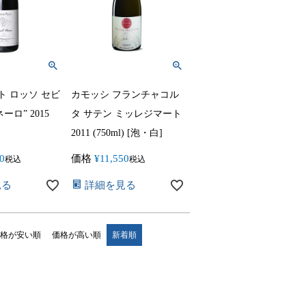
ト ロッソ セビ
カモッシ フランチャコル
ーロ” 2015
タ サテン ミッレジマート
2011 (750ml) [泡・白]
0
価格
¥
11,550
税込
税込
見る
詳細を見る
格が安い順
価格が高い順
新着順