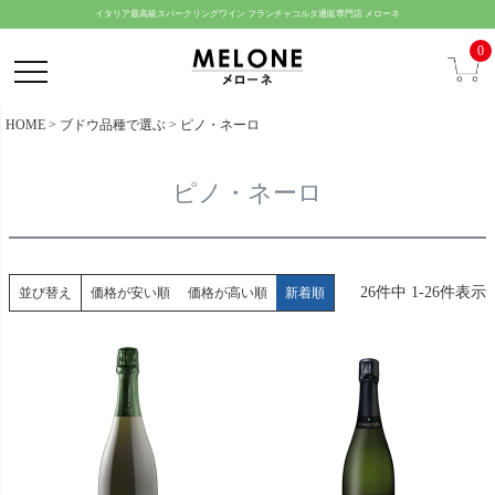
ペー
イタリア最高級スパークリングワイン フランチャコルタ通販専門店 メローネ
ジト
0
ップ
へ
HOME
ブドウ品種で選ぶ
ピノ・ネーロ
ピノ・ネーロ
26
件中
1
-
26
件表示
並び替え
価格が安い順
価格が高い順
新着順