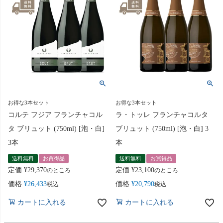
お得な3本セット
お得な3本セット
コルテ フジア フランチャコル
ラ・トッレ フランチャコルタ
タ ブリュット (750ml) [泡・白]
ブリュット (750ml) [泡・白] 3
3本
本
送料無料
お買得品
送料無料
お買得品
定価
¥
29,370
定価
¥
23,100
のところ
のところ
価格
¥
26,433
価格
¥
20,790
税込
税込
カートに入れる
カートに入れる