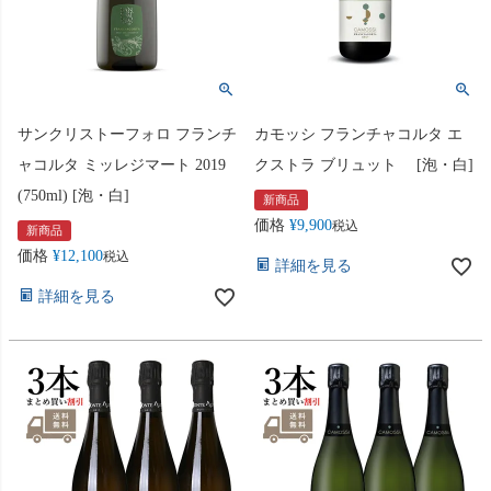
サンクリストーフォロ フランチ
カモッシ フランチャコルタ エ
ャコルタ ミッレジマート 2019
クストラ ブリュット [泡・白]
(750ml) [泡・白]
新商品
価格
¥
9,900
税込
新商品
価格
¥
12,100
税込
詳細を見る
詳細を見る