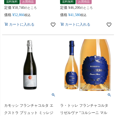
送料無料
お買得品
送料無料
お買得品
定価
¥
58,740
定価
¥
46,200
のところ
のところ
価格
¥
52,866
価格
¥
41,580
税込
税込
カートに入れる
カートに入れる
カモッシ フランチャコルタ エ
ラ・トッレ フランチャコルタ
クストラ ブリュット ミッレジ
リゼルヴァ “コルシーニ マル