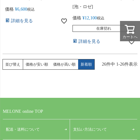
[泡・ロゼ]
価格
¥
6,600
税込
価格
¥
12,100
税込
詳細を見る
在庫切れ
カートへ
詳細を見る
26
件中
1
-
26
件表示
並び替え
価格が安い順
価格が高い順
新着順
MELONE online TOP
配送・送料について
支払い方法について