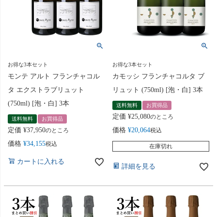
お得な3本セット
お得な3本セット
モンテ アルト フランチャコル
カモッシ フランチャコルタ ブ
タ エクストラブリュット
リュット (750ml) [泡・白] 3本
(750ml) [泡・白] 3本
送料無料
お買得品
定価
¥
25,080
のところ
送料無料
お買得品
定価
¥
37,950
価格
¥
20,064
のところ
税込
価格
¥
34,155
税込
在庫切れ
カートに入れる
詳細を見る