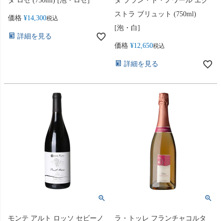
タ ロゼ (750ml) [泡・ロゼ]
タ ブラン・ド・ノワール エク
ストラ ブリュット (750ml)
価格
¥
14,300
税込
[泡・白]
詳細を見る
価格
¥
12,650
税込
詳細を見る
モンテ アルト ロッソ セビーノ
ラ・トッレ フランチャコルタ