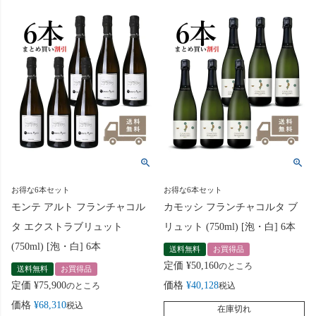
お得な6本セット
お得な6本セット
モンテ アルト フランチャコル
カモッシ フランチャコルタ ブ
タ エクストラブリュット
リュット (750ml) [泡・白] 6本
(750ml) [泡・白] 6本
送料無料
お買得品
定価
¥
50,160
のところ
送料無料
お買得品
定価
¥
75,900
価格
¥
40,128
のところ
税込
価格
¥
68,310
税込
在庫切れ