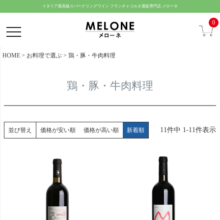
ペー
イタリア最高級スパークリングワイン フランチャコルタ通販専門店 メローネ
ジト
0
ップ
へ
HOME
お料理で選ぶ
鶏・豚・牛肉料理
鶏・豚・牛肉料理
11
件中
1
-
11
件表示
並び替え
価格が安い順
価格が高い順
新着順