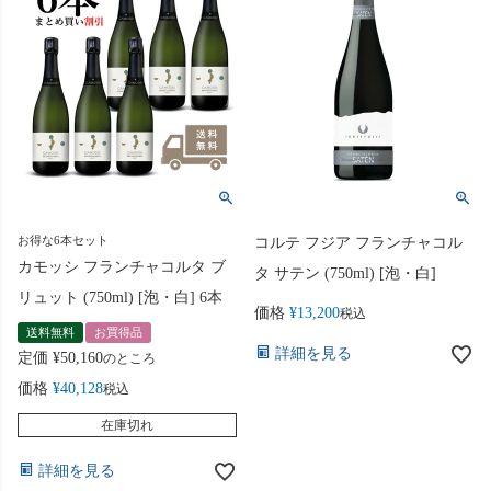
お得な6本セット
コルテ フジア フランチャコル
カモッシ フランチャコルタ ブ
タ サテン (750ml) [泡・白]
リュット (750ml) [泡・白] 6本
価格
¥
13,200
税込
送料無料
お買得品
詳細を見る
定価
¥
50,160
のところ
価格
¥
40,128
税込
在庫切れ
詳細を見る