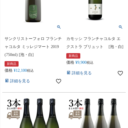
サンクリストーフォロ フランチ
カモッシ フランチャコルタ エ
ャコルタ ミッレジマート 2019
クストラ ブリュット [泡・白]
(750ml) [泡・白]
新商品
価格
¥
9,900
税込
新商品
価格
¥
12,100
税込
詳細を見る
詳細を見る