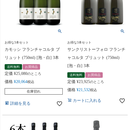
お得な3本セット
お得な3本セット
カモッシ フランチャコルタ ブ
サンクリストーフォロ フランチ
リュット (750ml) [泡・白] 3本
ャコルタ ブリュット (750ml)
[泡・白] 3本
送料無料
お買得品
定価
¥
25,080
のところ
送料無料
お買得品
価格
¥
20,064
定価
¥
23,925
税込
のところ
価格
¥
21,532
税込
在庫切れ
カートに入れる
詳細を見る