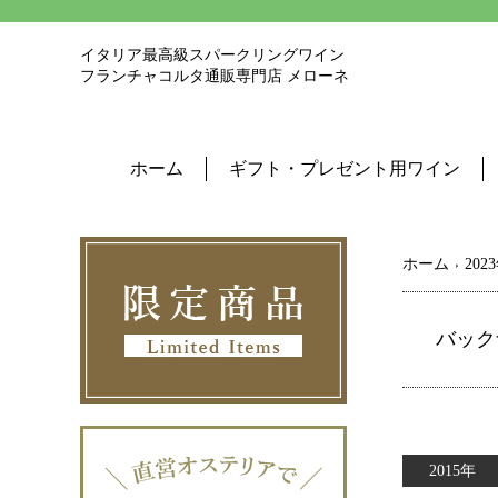
イタリア最高級スパークリングワイン
フランチャコルタ通販専門店 メローネ
ホーム
ギフト・プレゼント用ワイン
ホーム
202
バックナ
2015年