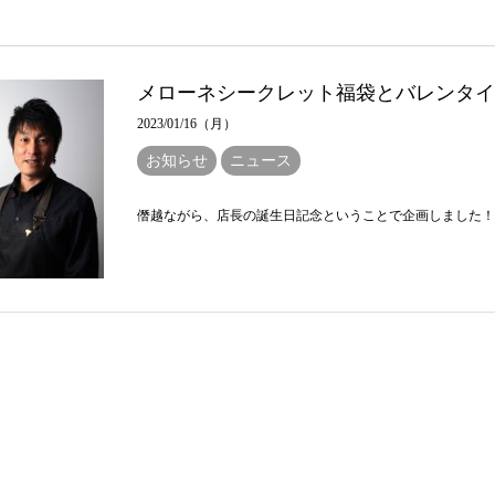
メローネシークレット福袋とバレンタイ
2023/01/16（月）
お知らせ
ニュース
僭越ながら、店長の誕生日記念ということで企画しました！！