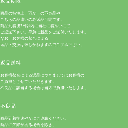
返品期限
商品の特性上、万が一の不良品や
こちらの品違いのみ返品可能です。
商品到着後7日以内に当社に着払いにて
ご返送下さい。早急に新品をご送付いたします。
なお、お客様の都合による
返品・交換は致しかねますのでご了承下さい。
返品送料
お客様都合による返品につきましてはお客様の
ご負担とさせていただきます。
不良品に該当する場合は当方で負担いたします。
不良品
商品到着後速やかにご連絡ください。
商品に欠陥がある場合を除き、