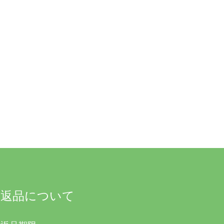
返品について