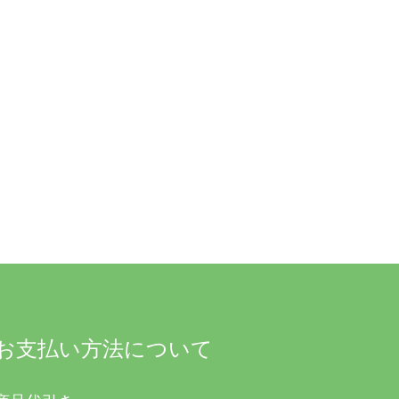
お支払い方法について