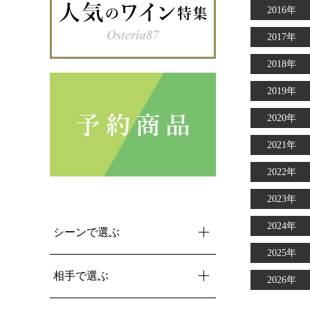
2016年
2017年
2018年
2019年
2020年
2021年
2022年
2023年
2024年
シーンで選ぶ
2025年
相手で選ぶ
2026年