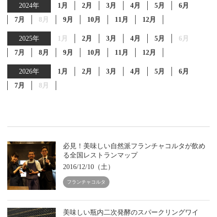
2024年
1月
2月
3月
4月
5月
6月
7月
8月
9月
10月
11月
12月
2025年
1月
2月
3月
4月
5月
6月
7月
8月
9月
10月
11月
12月
2026年
1月
2月
3月
4月
5月
6月
7月
8月
必見！美味しい自然派フランチャコルタが飲め
る全国レストランマップ
2016/12/10（土）
フランチャコルタ
美味しい瓶内二次発酵のスパークリングワイ