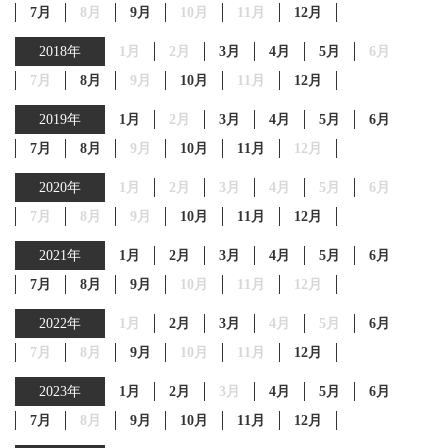
7月
8月
9月
10月
11月
12月
2018年
1月
2月
3月
4月
5月
6月
7月
8月
9月
10月
11月
12月
2019年
1月
2月
3月
4月
5月
6月
7月
8月
9月
10月
11月
12月
2020年
1月
2月
3月
4月
5月
6月
7月
8月
9月
10月
11月
12月
2021年
1月
2月
3月
4月
5月
6月
7月
8月
9月
10月
11月
12月
2022年
1月
2月
3月
4月
5月
6月
7月
8月
9月
10月
11月
12月
2023年
1月
2月
3月
4月
5月
6月
7月
8月
9月
10月
11月
12月