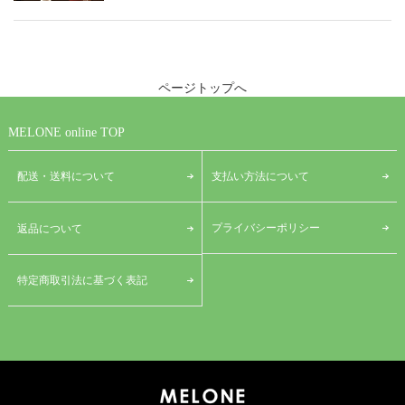
ページトップへ
MELONE online TOP
配送・送料について
支払い方法について
プライバシーポリシー
返品について
特定商取引法に基づく表記