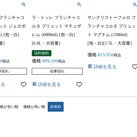
 フランチャコ
ラ・トッレ フランチャコ
サンクリストーフォロ フ
ット ジェロボ
ルタ ブリュット マチュザ
ランチャコルタ ブリュッ
l) [泡・白]
レム (6000ml) [泡・白]
ト マグナム (1500ml)
量]
[6.0L・大容量]
[泡・白][1.5L・大容量]
送料無料
価格
¥
15,950
税込
80
価格
¥
89,100
税込
税込
詳細を見る
庫切れ
在庫切れ
見る
詳細を見る
格が安い順
価格が高い順
新着順