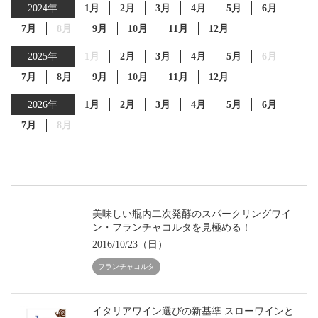
2024年
1月
2月
3月
4月
5月
6月
7月
8月
9月
10月
11月
12月
2025年
1月
2月
3月
4月
5月
6月
7月
8月
9月
10月
11月
12月
2026年
1月
2月
3月
4月
5月
6月
7月
8月
美味しい瓶内二次発酵のスパークリングワイ
ン・フランチャコルタを見極める！
2016/10/23（日）
フランチャコルタ
イタリアワイン選びの新基準 スローワインと