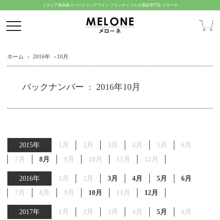
イタリア最高級スパークリングワイン フランチャコルタ通販専門店 メローネ
ホーム
2016年
10月
バックナンバー : 2016年10月
2015年
1月
2月
3月
4月
5月
6月
7月
8月
9月
10月
11月
12月
2016年
1月
2月
3月
4月
5月
6月
7月
8月
9月
10月
11月
12月
2017年
1月
2月
3月
4月
5月
6月