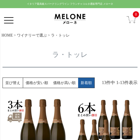
ペー
イタリア最高級スパークリングワイン フランチャコルタ通販専門店 メローネ
ジト
0
ップ
へ
HOME
ワイナリーで選ぶ
ラ・トッレ
ラ・トッレ
13
件中
1
-
13
件表示
並び替え
価格が安い順
価格が高い順
新着順