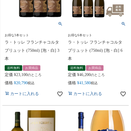
お得な3本セット
お得な6本セット
ラ・トッレ フランチャコルタ
ラ・トッレ フランチャコルタ
ブリュット (750ml) [泡・白] 3
ブリュット (750ml) [泡・白] 6
本
本
送料無料
お買得品
送料無料
お買得品
定価
¥
23,100
定価
¥
46,200
のところ
のところ
価格
¥
20,790
価格
¥
41,580
税込
税込
カートに入れる
カートに入れる