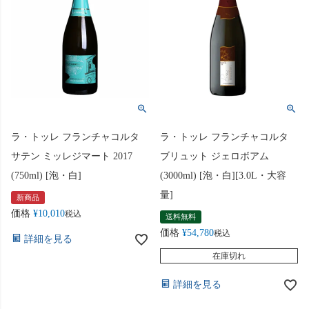
ラ・トッレ フランチャコルタ
ラ・トッレ フランチャコルタ
サテン ミッレジマート 2017
ブリュット ジェロボアム
(750ml) [泡・白]
(3000ml) [泡・白][3.0L・大容
量]
新商品
価格
¥
10,010
税込
送料無料
価格
¥
54,780
税込
詳細を見る
在庫切れ
詳細を見る