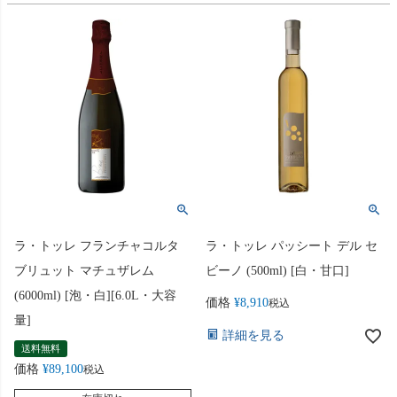
ラ・トッレ フランチャコルタ
ラ・トッレ パッシート デル セ
ブリュット マチュザレム
ビーノ (500ml) [白・甘口]
(6000ml) [泡・白][6.0L・大容
価格
¥
8,910
税込
量]
詳細を見る
送料無料
価格
¥
89,100
税込