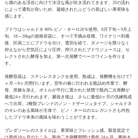
ら畑のある渓谷に向けて冷涼な風が吹き流れてきます。川の流れ
によって通気が良いため、凝縮されたぶどうの喜ばしい果実味を
感じます。
ブドウはシャルドネ 80% ピノ・ネーロ20％使用。8月下旬～9月上
旬、18～20kgの規格容器に、すべて手摘み収穫。ワイナリー到着
後、区画ごとにブドウを分け、選別を経て、ダメージを限りなく
抑えながら空気圧により圧搾。搾汁されたブドウジュースは、セ
レクトされた酵母を加え、第一次発酵でベースワインを作りま
す。
発酵容器は、ステンレスタンクを使用。熟成は、発酵槽を分けて7
ヶ月～8ヶ月間行います。翌年の春に行われる瓶詰め作業で、酵
母、蔗糖を加え、ボトルが平行に置かれた状態で瓶内二次発酵が
最低24ヶ月行われます。澱抜き後は、さらに最低6ヶ月の洗練熟成
へて出荷。2種類ブレンドのノン・ドザージュタイプ。シャルドネ
のキレのある風味が主体で、ピノ・ネーロのエレガントさも内包
したブドウ本来の風味を味わうことができます。
ブレダソーレのスタイルは、果実味とフレッシュ感。製造規定で
は最低18ヶ月のところ、瓶内二次発酵期間は最低 24ヶ月。澱抜き