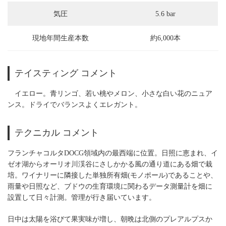
気圧
5.6 bar
現地年間生産本数
約6,000本
テイスティング コメント
イエロー。青リンゴ、若い桃やメロン、小さな白い花のニュア
ンス。ドライでバランスよくエレガント。
テクニカル コメント
フランチャコルタDOCG領域内の最西端に位置。日照に恵まれ、イ
ゼオ湖からオーリオ川渓谷にさしかかる風の通り道にある畑で栽
培。ワイナリーに隣接した単独所有畑(モノポール)であることや、
雨量や日照など、ブドウの生育環境に関わるデータ測量計を畑に
設置して日々計測。管理が行き届いています。
日中は太陽を浴びて果実味が増し、朝晩は北側のプレアルプスか