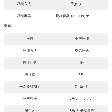
収穫方法
手摘み
収穫容器
規格容器 18～20kg/ケース
醸造
圧搾
全房圧搾
圧搾方法
空気圧式
搾汁回数
1回
搾汁率
55%
一次発酵期間
7～8か月
発酵容器
ステンレスタンク
澱引き
沈殿法(低温清澄)