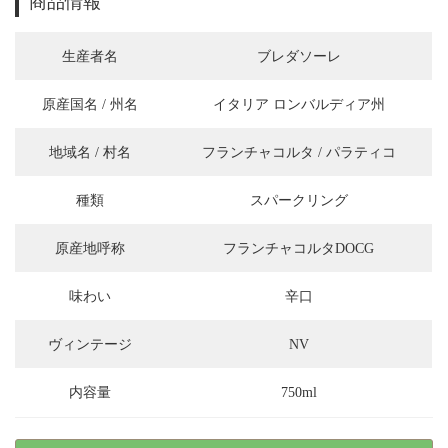
商品情報
生産者名
ブレダソーレ
原産国名 / 州名
イタリア ロンバルディア州
地域名 / 村名
フランチャコルタ / パラティコ
種類
スパークリング
原産地呼称
フランチャコルタDOCG
味わい
辛口
ヴィンテージ
NV
内容量
750ml