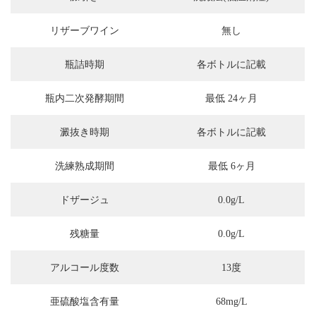
リザーブワイン
無し
瓶詰時期
各ボトルに記載
瓶内二次発酵期間
最低 24ヶ月
澱抜き時期
各ボトルに記載
洗練熟成期間
最低 6ヶ月
ドザージュ
0.0g/L
残糖量
0.0g/L
アルコール度数
13度
亜硫酸塩含有量
68mg/L