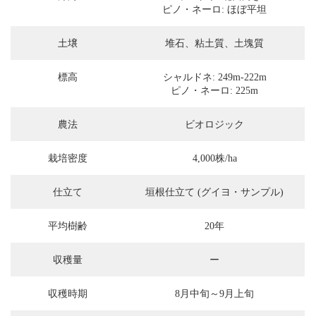
ピノ・ネーロ: ほぼ平坦
土壌
堆石、粘土質、土塊質
標高
シャルドネ: 249m-222m
ピノ・ネーロ: 225m
農法
ビオロジック
栽培密度
4,000株/ha
仕立て
垣根仕立て (グイヨ・サンプル)
平均樹齢
20年
収穫量
ー
収穫時期
8月中旬～9月上旬