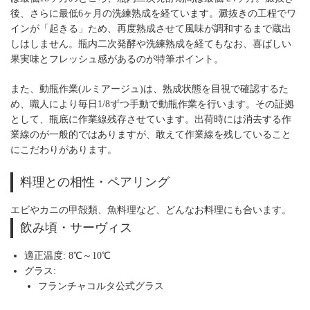
後、さらに最低6ヶ月の洗練熟成を経ています。澱抜きの工程でワ
インが「起きる」ため、再度熟成させて風味が調和するまで蔵出
しはしません。瓶内二次発酵や洗練熟成を経てもなお、喜ばしい
果実味とフレッシュ感があるのが特筆ポイント。
また、動瓶作業(ルミアージュ)は、熟成状態を目視で確認するた
め、職人により毎日1/8ずつ手動で動瓶作業を行います。その証拠
として、瓶底に作業線残存させています。出荷時には消去する作
業線のが一般的ではありますが、敢えて作業線を残していること
にこだわりがあります。
料理との相性・ペアリング
エビやカニの甲殻類、魚料理など、どんなお料理にも合います。
飲み頃・サーヴィス
適正温度: 8℃～10℃
グラス:
フランチャコルタ公式グラス