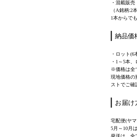
・混載販売
（A銘柄:2本
1本からで
納品価
・ロット(6
・1～5本
※価格は全
現地価格の
ストでご確
お届け
宅配便(ヤ
5月～10
発送は、全