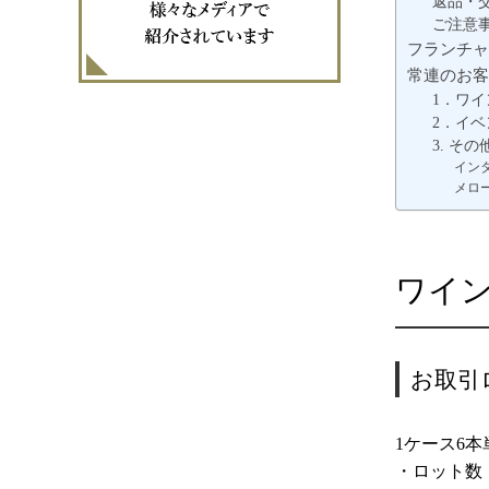
返品・
ご注意
フランチャ
常連のお客
1．ワ
2．イ
3. その
イン
メロ
ワイ
お取引
1ケース6本
・ロット数：6本