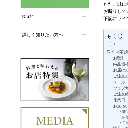
ただ、
誠に
お断り
して
BLOG
下記にワイ
詳しく知りたい方へ
もくじ
ワイン業務
お取引
納品価
お届け
ご注文
メール・
ウェブ
ご注文
休業日
お支払
・商
・掛
・ご