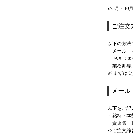
※5月～10
ご注文
以下の方法
・メール ：c
・FAX ：050
・業務卸専
※ まずは
メール
以下をご記
・銘柄・本
・貴店名・
※ご注文締