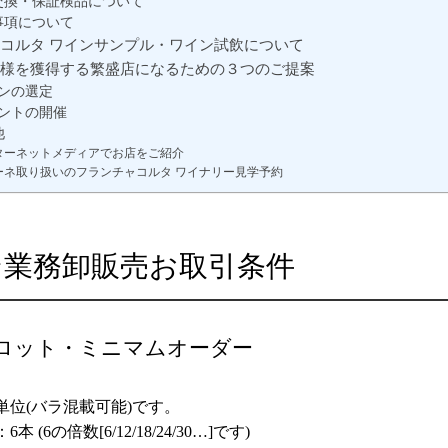
交換・保証検品について
事項について
コルタ ワインサンプル・ワイン試飲について
様を獲得する繁盛店になるための３つのご提案
インの選定
ベントの開催
他
ターネットメディアでお店をご紹介
ーネ取り扱いのフランチャコルタ ワイナリー見学予約
ン業務卸販売お取引条件
ロット・ミニマムオーダー
単位(バラ混載可能)です。
 (6の倍数[6/12/18/24/30…]です)