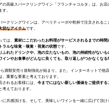
アの高級スパークリングワイン「フランチャコルタ」は、お店
ます。
パークリングワインは、アペリティーボや乾杯で注文されるこ
大切なアイテム
です。
っては、
素材にこだわったお料理がサービスされるまでの時間
トラルな味覚・嗅覚・視覚の状態
です。
りふれたドリンクや、泡の立たないもの、泡の持続性がないも
ワインやお食事がどんなに良くても、取り返しがつかなくなる
6月から酒類安売り規制強化が始まり、また、インターネットで
は、重要な要素と考えております。
店されるお客様には、
今までにはない新しい価値をご提供する
と考えております。
いに共感頂ける、そして、美味しいワインを一緒に広げて頂け