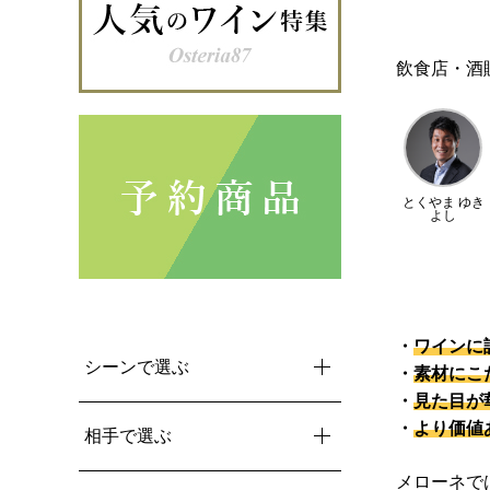
飲食店・酒
とくやま ゆき
よし
・
ワインに
シーンで選ぶ
・
素材にこ
・
見た目が
・
より価値
相手で選ぶ
メローネで