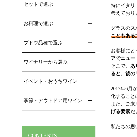
セットで選ぶ
特に
イタリ
考えており
お料理で選ぶ
グラスのス
こともある
ブドウ品種で選ぶ
お客様にと
アでニュー
ワイナリーから選ぶ
そこで、
あ
ると、後の
イベント・おうちワイン
2017年
化すること
季節・アウトドア用ワイン
また、ご来
げる要素
だ
私たちの思
CONTENTS