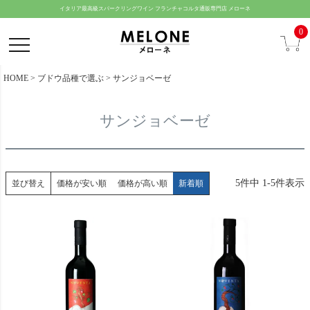
ペー
イタリア最高級スパークリングワイン フランチャコルタ通販専門店 メローネ
ジト
0
ップ
へ
HOME
ブドウ品種で選ぶ
サンジョベーゼ
サンジョベーゼ
5
件中
1
-
5
件表示
並び替え
価格が安い順
価格が高い順
新着順