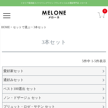
ペー
イタリア最高級スパークリングワイン フランチャコルタ通販専門店 メローネ
ジト
0
ップ
へ
HOME
セットで選ぶ
3本セット
3本セット
5
件中
1
-
5
件表示
愛好家セット
通好みセット
ベスト100選出 セット
ノン・ドザージュ セット
ブリュット・ロゼ・サテン セット