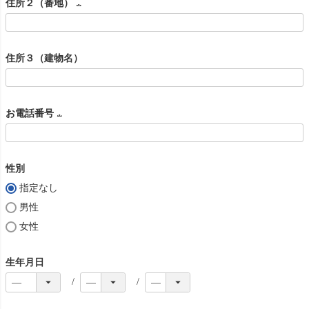
住所２（番地）
須
(
)
必
住所３（建物名）
須
)
お電話番号
(
必
性別
須
指定なし
)
男性
女性
生年月日