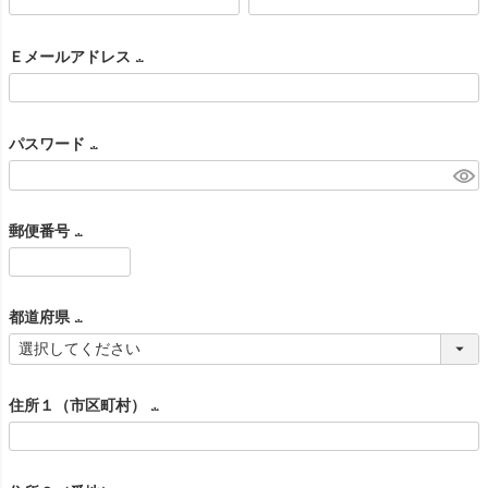
(
)
必
Ｅメールアドレス
須
(
)
必
パスワード
須
(
)
必
郵便番号
須
(
)
必
都道府県
須
(
)
必
住所１（市区町村）
須
(
)
必