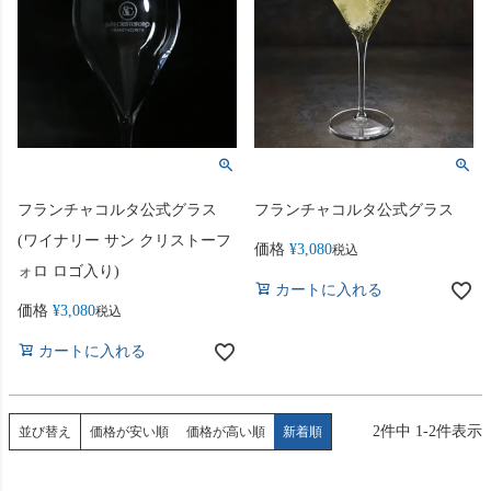
フランチャコルタ公式グラス
フランチャコルタ公式グラス
(ワイナリー サン クリストーフ
価格
¥
3,080
税込
ォロ ロゴ入り)
カートに入れる
価格
¥
3,080
税込
カートに入れる
2
件中
1
-
2
件表示
並び替え
価格が安い順
価格が高い順
新着順