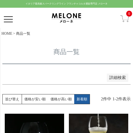
新着順
ペー
イタリア最高級スパークリングワイン フランチャコルタ通販専門店 メローネ
登録順
ジト
0
価格が安い順
ップ
価格が高い順
へ
HOME
商品一覧
優先度順
レビュー順
商品一覧
キーワードヒット順
検索
詳細検索
2
件中
1
-
2
件表示
並び替え
価格が安い順
価格が高い順
新着順