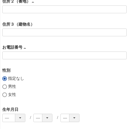
住所２（番地）
須
(
)
必
住所３（建物名）
須
)
お電話番号
(
必
性別
須
指定なし
)
男性
女性
生年月日