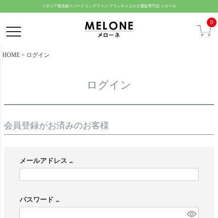
ペー
イタリア最高級スパークリングワイン フランチャコルタ通販専門店 メローネ
ジト
0
ップ
へ
HOME
ログイン
ログイン
会員登録がお済みのお客様
メールアドレス
(
必
パスワード
須
(