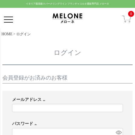
ペー
イタリア最高級スパークリングワイン フランチャコルタ通販専門店 メローネ
ジト
0
ップ
へ
HOME
ログイン
ログイン
会員登録がお済みのお客様
メールアドレス
(
必
パスワード
須
(