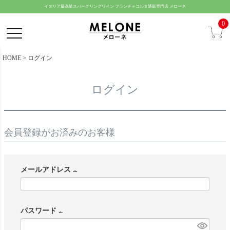
ペー
イタリア最高級スパークリングワイン フランチャコルタ通販専門店 メローネ
ジト
0
ップ
へ
HOME
ログイン
ログイン
会員登録がお済みのお客様
メールアドレス
(
必
パスワード
須
(