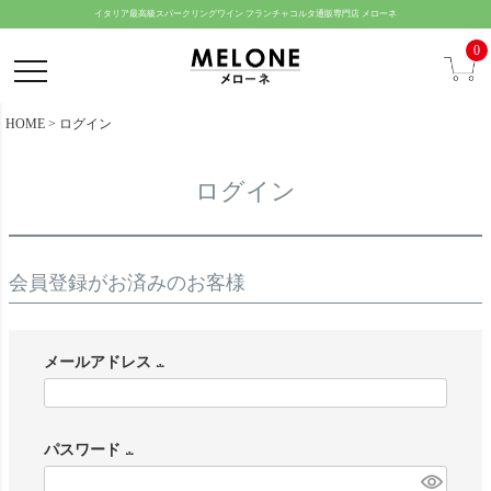
ペー
イタリア最高級スパークリングワイン フランチャコルタ通販専門店 メローネ
ジト
0
ップ
へ
HOME
ログイン
ログイン
会員登録がお済みのお客様
メールアドレス
(
必
パスワード
須
(