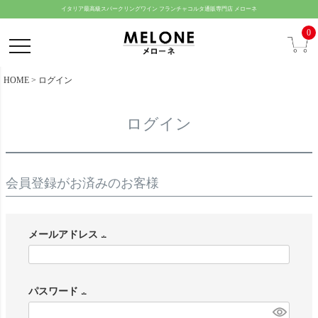
ペー
イタリア最高級スパークリングワイン フランチャコルタ通販専門店 メローネ
ジト
0
ップ
へ
HOME
ログイン
ログイン
会員登録がお済みのお客様
メールアドレス
(
必
パスワード
須
(