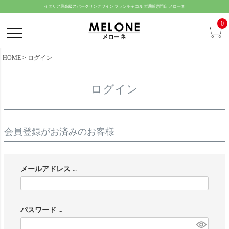
ペー
イタリア最高級スパークリングワイン フランチャコルタ通販専門店 メローネ
ジト
0
ップ
へ
HOME
ログイン
ログイン
会員登録がお済みのお客様
メールアドレス
(
必
パスワード
須
(