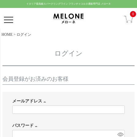
ペー
イタリア最高級スパークリングワイン フランチャコルタ通販専門店 メローネ
ジト
0
ップ
へ
HOME
ログイン
ログイン
会員登録がお済みのお客様
メールアドレス
(
必
パスワード
須
(