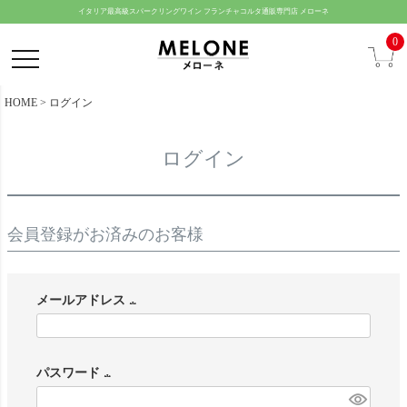
ペー
イタリア最高級スパークリングワイン フランチャコルタ通販専門店 メローネ
ジト
0
ップ
へ
HOME
ログイン
ログイン
会員登録がお済みのお客様
メールアドレス
(
必
パスワード
須
(