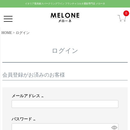
ペー
イタリア最高級スパークリングワイン フランチャコルタ通販専門店 メローネ
ジト
0
ップ
へ
HOME
ログイン
ログイン
会員登録がお済みのお客様
メールアドレス
(
必
パスワード
須
(