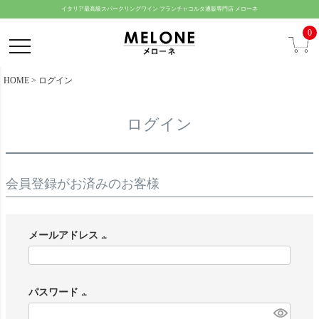
ペー
イタリア最高級スパークリングワイン フランチャコルタ通販専門店 メローネ
ジト
0
ップ
へ
HOME
ログイン
ログイン
会員登録がお済みのお客様
メールアドレス
(
必
パスワード
須
(