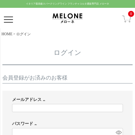
ペー
イタリア最高級スパークリングワイン フランチャコルタ通販専門店 メローネ
ジト
0
ップ
へ
HOME
ログイン
ログイン
会員登録がお済みのお客様
メールアドレス
(
必
パスワード
須
(