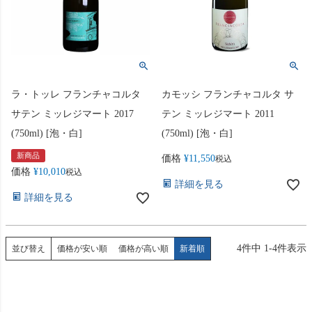
ラ・トッレ フランチャコルタ
カモッシ フランチャコルタ サ
サテン ミッレジマート 2017
テン ミッレジマート 2011
(750ml) [泡・白]
(750ml) [泡・白]
新商品
価格
¥
11,550
税込
価格
¥
10,010
税込
詳細を見る
詳細を見る
4
件中
1
-
4
件表示
並び替え
価格が安い順
価格が高い順
新着順