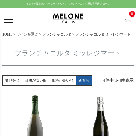
ペー
イタリア最高級スパークリングワイン フランチャコルタ通販専門店 メローネ
ジト
0
ップ
へ
HOME
ワインを選ぶ
フランチャコルタ
フランチャコルタ ミッレジマート
フランチャコルタ ミッレジマート
4
件中
1
-
4
件表示
並び替え
価格が安い順
価格が高い順
新着順