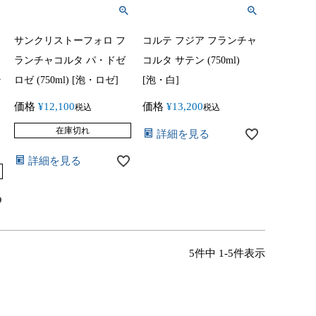
サンクリストーフォロ フ
コルテ フジア フランチャ
ランチャコルタ パ・ドゼ
コルタ サテン (750ml)
ラ
ロゼ (750ml) [泡・ロゼ]
[泡・白]
価格
¥
12,100
価格
¥
13,200
税込
税込
在庫切れ
詳細を見る
詳細を見る
5
件中
1
-
5
件表示