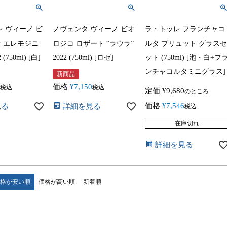
 ヴィーノ ビ
ノヴェンタ ヴィーノ ビオ
ラ・トッレ フランチャコ
オ エレモジニ
ロジコ ロザート “ラウラ”
ルタ ブリュット グラスセ
(750ml) [白]
2022 (750ml) [ロゼ]
ット (750ml) [泡・白+フ
ンチャコルタミニグラス]
新商品
価格
¥
7,150
税込
税込
定価
¥
9,680
のところ
価格
¥
7,546
見る
詳細を見る
税込
在庫切れ
詳細を見る
格が安い順
価格が高い順
新着順