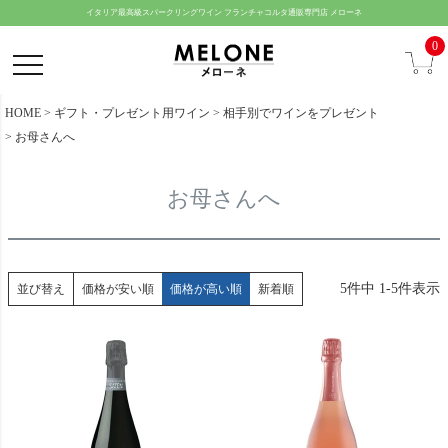
ペー
イタリア最高級スパークリングワイン フランチャコルタ通販専門店 メローネ
ジト
0
ップ
へ
HOME
ギフト・プレゼント用ワイン
相手別でワインをプレゼント
お母さんへ
お母さんへ
5
件中
1
-
5
件表示
並び替え
価格が安い順
価格が高い順
新着順