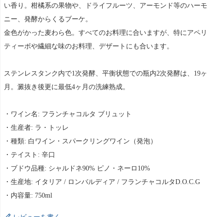
い香り。柑橘系の果物や、ドライフルーツ、アーモンド等のハーモ
ニー、発酵からくるブーケ。
金色がかった麦わら色。すべてのお料理に合いますが、特にアペリ
ティーボや繊細な味のお料理、デザートにも合います。
ステンレスタンク内で1次発酵、平衡状態での瓶内2次発酵は、19ヶ
月。澱抜き後更に最低4ヶ月の洗練熟成。
・ワイン名: フランチャコルタ ブリュット
・生産者: ラ・トッレ
・種類: 白ワイン・スパークリングワイン（発泡）
・テイスト: 辛口
・ブドウ品種: シャルドネ90% ピノ・ネーロ10%
・生産地: イタリア / ロンバルディア / フランチャコルタD.O.C.G
・内容量: 750ml