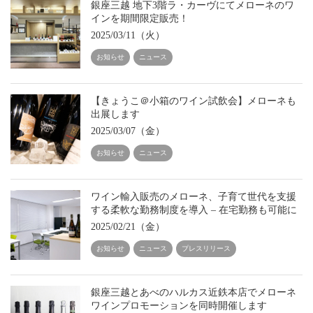
銀座三越 地下3階ラ・カーヴにてメローネのワ
インを期間限定販売！
2025/03/11（火）
お知らせ
ニュース
【きょうこ＠小箱のワイン試飲会】メローネも
出展します
2025/03/07（金）
お知らせ
ニュース
ワイン輸入販売のメローネ、子育て世代を支援
する柔軟な勤務制度を導入 – 在宅勤務も可能に
2025/02/21（金）
お知らせ
ニュース
プレスリリース
銀座三越とあべのハルカス近鉄本店でメローネ
ワインプロモーションを同時開催します