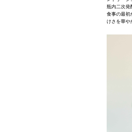
瓶内二次発
食事の最初
けさを華や