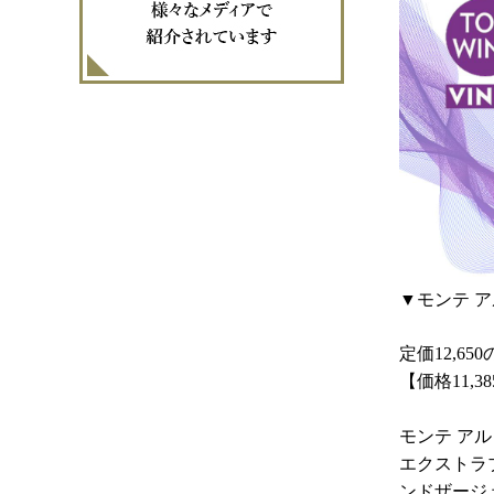
▼モンテ ア
定価12,65
【価格11,3
モンテ ア
エクストラ
ンドザージ