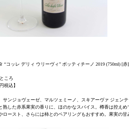
“コッレ デリィ ウリーヴィ” ボッティチーノ 2019 (750ml) [赤]
のところ
94円税込】
、サンジョヴェーゼ、マルツェミーノ、スキアーヴァ ジェン
と熟した赤系果実の香りに、ほのかなスパイス。樽香は控えめ
やロースト、さらには柿とのペアリングもおすすめ。果実の甘