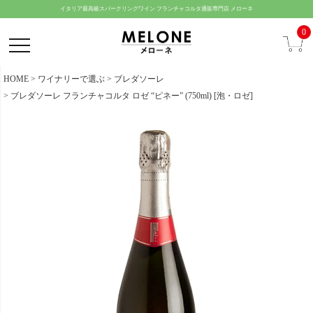
ペー
イタリア最高級スパークリングワイン フランチャコルタ通販専門店 メローネ
ジト
0
ップ
へ
HOME
ワイナリーで選ぶ
ブレダソーレ
ブレダソーレ フランチャコルタ ロゼ “ピネー” (750ml) [泡・ロゼ]