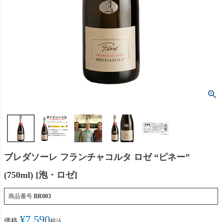
ブレダソーレ フランチャコルタ ロゼ “ピネー”
(750ml) [泡・ロゼ]
商品番号
BR003
¥
7,590
価格
税込