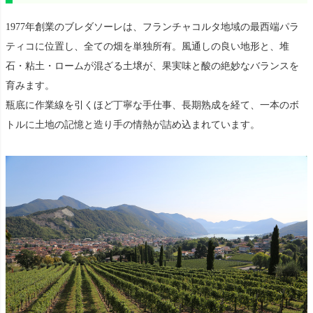
1977年創業のブレダソーレは、フランチャコルタ地域の最西端パラ
ティコに位置し、全ての畑を単独所有。風通しの良い地形と、堆
石・粘土・ロームが混ざる土壌が、果実味と酸の絶妙なバランスを
育みます。
瓶底に作業線を引くほど丁寧な手仕事、長期熟成を経て、一本のボ
トルに土地の記憶と造り手の情熱が詰め込まれています。