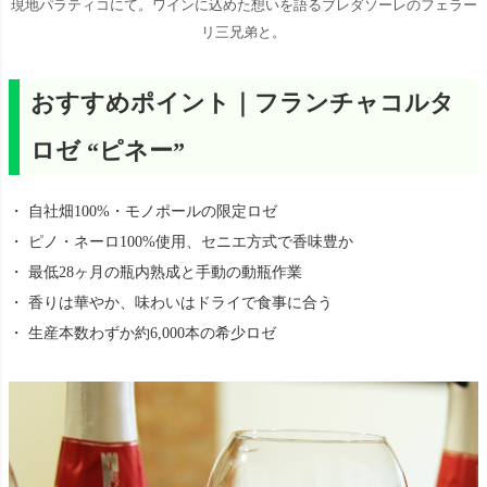
現地パラティコにて。ワインに込めた想いを語るブレダソーレのフェラー
リ三兄弟と。
おすすめポイント｜フランチャコルタ
ロゼ “ピネー”
・ 自社畑100%・モノポールの限定ロゼ
・ ピノ・ネーロ100%使用、セニエ方式で香味豊か
・ 最低28ヶ月の瓶内熟成と手動の動瓶作業
・ 香りは華やか、味わいはドライで食事に合う
・ 生産本数わずか約6,000本の希少ロゼ