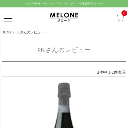
ペー
イタリア最高級スパークリングワイン フランチャコルタ通販専門店 メローネ
ジト
0
ップ
へ
HOME
PKさんのレビュー
PKさんのレビュー
2
件中
1
-
2
件表示