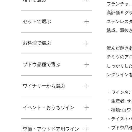
フランチャ
高評価５グ
セットで選ぶ
ステンレス
熟成。澱抜
お料理で選ぶ
澄んだ輝き
チミツのア
ブドウ品種で選ぶ
しっかりし
ングワイン
ワイナリーから選ぶ
・ワイン名: 
・生産者: 
イベント・おうちワイン
・種類: 白
・テイスト:
・ブドウ品種
季節・アウトドア用ワイン