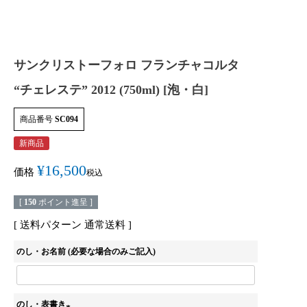
サンクリストーフォロ フランチャコルタ
“チェレステ” 2012 (750ml) [泡・白]
商品番号
SC094
新商品
¥
16,500
価格
税込
[
150
ポイント進呈 ]
送料パターン
通常送料
のし・お名前 (必要な場合のみご記入)
のし・表書き