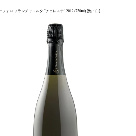
ォロ フランチャコルタ “チェレステ” 2012 (750ml) [泡・白]