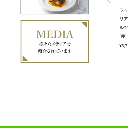
ラッ
リア
ルツェ
[赤]
¥
5,7