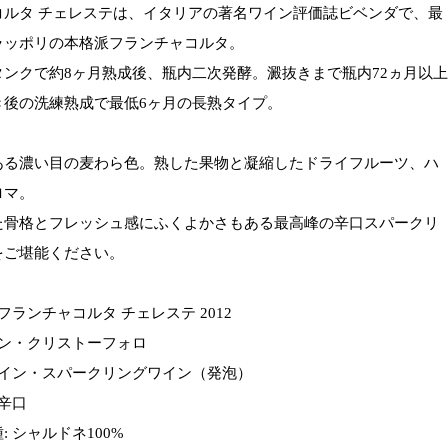
コルタ チェレステは、イタリアの著名ワイン評価誌ビベンダで、最
ラッポリの本格派フランチャコルタ。
タンクで約8ヶ月熟成後、瓶内二次発酵。澱抜きまで瓶内72ヵ月以上
き後の洗練熟成で最低6ヶ月の長熟タイプ。
ある濃い目の麦わら色。熟した果物と凝縮したドライフルーツ、ハ
ロマ。
た骨格とフレッシュ感にふくよかさもある最高峰の辛口スパークリ
をご堪能ください。
フランチャコルタ チェレステ 2012
サン・クリストーフォロ
ワイン・スパークリングワイン（発泡）
 辛口
: シャルドネ100%