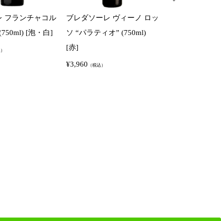
レ フランチャコル
ブレダソーレ ヴィーノ ロッ
ブレダソーレ 
750ml) [泡・白]
ソ “パラティオ” (750ml)
ルタ ブリュット (
[赤]
[泡・白]
込）
¥
3,960
¥
6,600
（税込）
（税込）