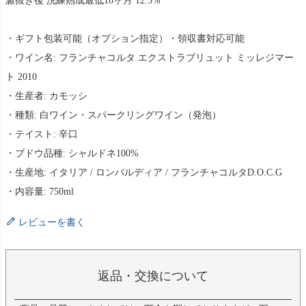
澱抜き後 洗練熟成最低18ヶ月 12.5%
・ギフト包装可能（オプション指定）・領収書対応可能
・ワイン名: フランチャコルタ エクストラブリュット ミッレジマー
ト 2010
・生産者: カモッシ
・種類: 白ワイン・スパークリングワイン（発泡）
・テイスト: 辛口
・ブドウ品種: シャルドネ100%
・生産地: イタリア / ロンバルディア / フランチャコルタD.O.C.G
・内容量: 750ml
レビューを書く
返品・交換について