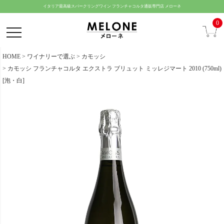
ペー
イタリア最高級スパークリングワイン フランチャコルタ通販専門店 メローネ
ジト
0
ップ
へ
HOME
ワイナリーで選ぶ
カモッシ
カモッシ フランチャコルタ エクストラ ブリュット ミッレジマート 2010 (750ml)
[泡・白]