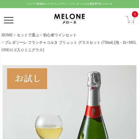
ペー
イタリア最高級スパークリングワイン フランチャコルタ通販専門店 メローネ
ジト
0
ップ
へ
HOME
セットで選ぶ
初心者ワインセット
ブレダソーレ フランチャコルタ ブリュット グラスセット (750ml) [泡・白+MEL
ONEロゴ入りミニグラス]