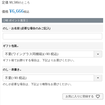
定価
¥
8,580
のところ
¥
6,666
価格
税込
[
61
ポイント進呈 ]
のし・お名前 (必要な場合のみご記入)
ギフト包装
(
必
ギフト箱でお贈りする場合は、下記よりお選びください。
須
のし・表書き
)
(
必
のしが必要な場合は、下記より種類をお選びください。
須
)
お気に入りに登録する