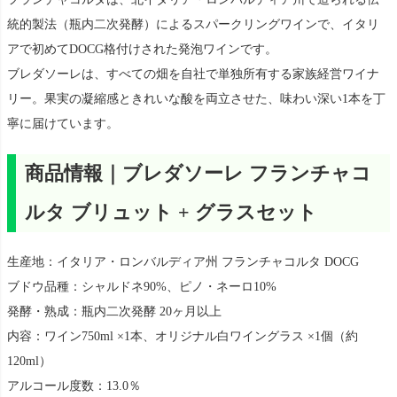
統的製法（瓶内二次発酵）によるスパークリングワインで、イタリ
アで初めてDOCG格付けされた発泡ワインです。
ブレダソーレは、すべての畑を自社で単独所有する家族経営ワイナ
リー。果実の凝縮感ときれいな酸を両立させた、味わい深い1本を丁
寧に届けています。
商品情報｜ブレダソーレ フランチャコ
ルタ ブリュット + グラスセット
生産地：イタリア・ロンバルディア州 フランチャコルタ DOCG
ブドウ品種：シャルドネ90%、ピノ・ネーロ10%
発酵・熟成：瓶内二次発酵 20ヶ月以上
内容：ワイン750ml ×1本、オリジナル白ワイングラス ×1個（約
120ml）
アルコール度数：13.0％