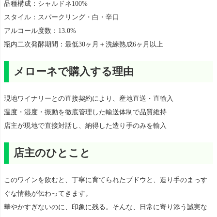
品種構成：シャルドネ100%
スタイル：スパークリング・白・辛口
アルコール度数：13.0%
瓶内二次発酵期間：最低30ヶ月＋洗練熟成6ヶ月以上
メローネで購入する理由
現地ワイナリーとの直接契約により、産地直送・直輸入
温度・湿度・振動を徹底管理した輸送体制で品質維持
店主が現地で直接対話し、納得した造り手のみを輸入
店主のひとこと
このワインを飲むと、丁寧に育てられたブドウと、造り手のまっす
ぐな情熱が伝わってきます。
華やかすぎないのに、印象に残る。そんな、日常に寄り添う誠実な