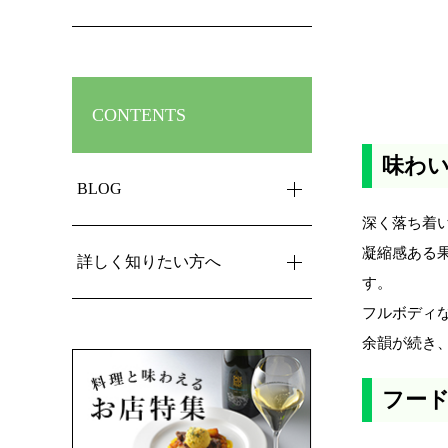
CONTENTS
味わ
BLOG
深く落ち着
凝縮感ある
詳しく知りたい方へ
す。
フルボディ
余韻が続き
フー