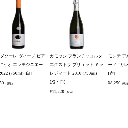
ダソーレ ヴィーノ ビア
カモッシ フランチャコルタ
モンテ ア
 “ピオ エレモジニエー
エクストラ ブリュット ミッ
ーノ “カレム”
022 (750ml) [白]
レジマート 2010 (750ml)
[赤]
[泡・白]
50
¥
8,250
（税込）
（税
¥
11,220
（税込）