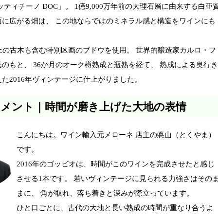
ッティチーノ DOC」。 1億9,000万年前の大理石層に由来する白亜
面に広がる畑は、 この地ならではのミネラル感と構造をワインにも
。
上の古木も含む特別区画のブドウを使用。 世界的醸造家カルロ・フ
のもと、 36か月のオーク樽熟成と瓶熟を経て、 熟成による奥行き
た2016年ヴィンテージに仕上がりました。
コメント｜時間が磨き上げた大地の表情
こんにちは。ワイン輸入元メローネ 店主の悳山（とくやま）
です。
2016年のゴッビオは、時間がこのワインを完成させたと感じ
させる1本です。 若いヴィンテージに見られる力強さはその
まに、 角が取れ、落ち着きと深みが際立っています。
ひと口ごとに、古代の大地と長い熟成の時間が重なり合うよ