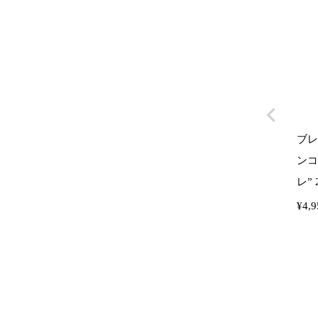
ブレ
ンコ
レ” 2
¥
4,9