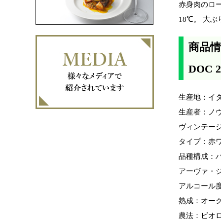
赤身肉のロー
18℃。 大
商品情
DOC 2
生産地：イタ
生産者：ノヴェ
ヴィンテージ
タイプ：赤
品種構成：バ
アーヴァ・ジ
アルコール度
熟成：オーク
農法：ビオ