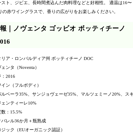
スト、ジビエ、長時間煮込んだ肉料理などと好相性。 適温は16〜
ぶりの赤ワイングラスで、香りの広がりをお楽しみください。
報｜ノヴェンタ ゴッビオ ボッティチーノ
016
リア・ロンバルディア州 ボッティチーノ DOC
ンタ（Noventa）
：2016
ワイン（フルボディ）
ルベーラ35%、サンジョヴェーゼ35%、マルツェミーノ20%、ス
ェンティーレ10%
数：15.5%
バレル36か月＋瓶熟成
ロジック（EUオーガニック認証）