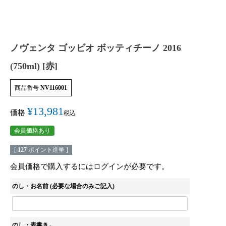
ノヴェンタ ゴッビオ ボッティチーノ 2016
(750ml) [赤]
商品番号
NV116001
¥
13,981
価格
税込
会員価格あり
[
127
ポイント進呈 ]
会員価格で購入するにはログインが必要です。
のし・お名前 (必要な場合のみご記入)
のし・表書き