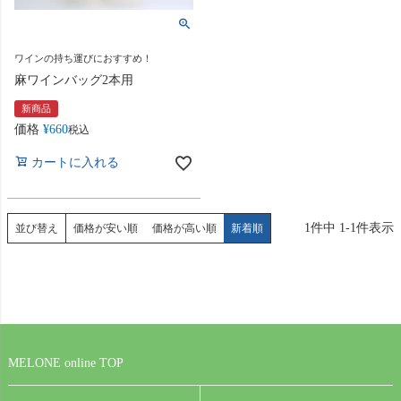
ワインの持ち運びにおすすめ！
麻ワインバッグ2本用
新商品
価格
¥
660
税込
カートに入れる
1
件中
1
-
1
件表示
並び替え
価格が安い順
価格が高い順
新着順
MELONE online TOP