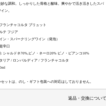
絶妙な調和。しっかりした骨格と酸味。爽やかで活き活きしたスパ
ワイン。
 フランチャコルタ ブリュット
コルテ フジア
ワイン・スパークリングワイン（発泡）
 超辛口
: シャルドネ70%,ピノ・ネーロ20% ピノ・ビアンコ10%
タリア / ロンバルディア / フランチャコルタ
0ml
いセットは、のし・ギフト包装への対応はしておりません。
返品・交換につい