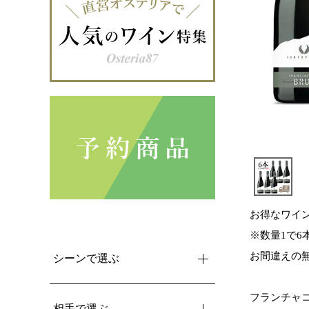
お得なワイ
※数量1で6
お間違えの
シーンで選ぶ
フランチャコ
相手で選ぶ