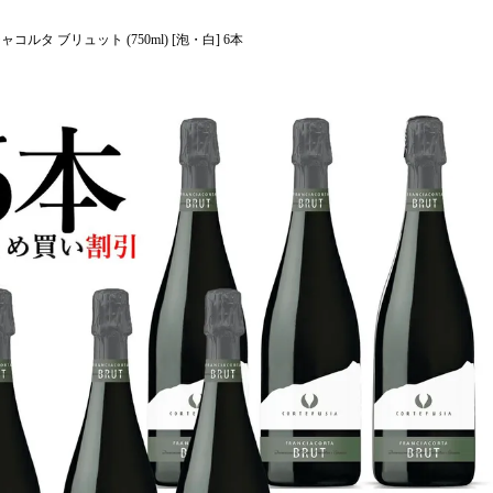
ルタ ブリュット (750ml) [泡・白] 6本