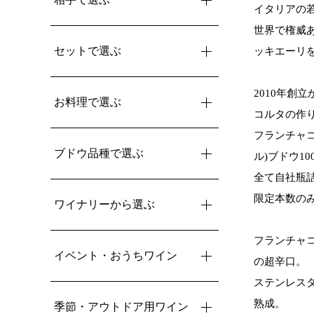
イタリアの
世界で権威
セットで選ぶ
ッキエーリ
2010年創
お料理で選ぶ
コルタの作
フランチャコ
ブドウ品種で選ぶ
ル)ブドウ1
全て自社瓶詰
限定本数の
ワイナリーから選ぶ
フランチャコ
イベント・おうちワイン
の超辛口。
ステンレス
熟成。
季節・アウトドア用ワイン