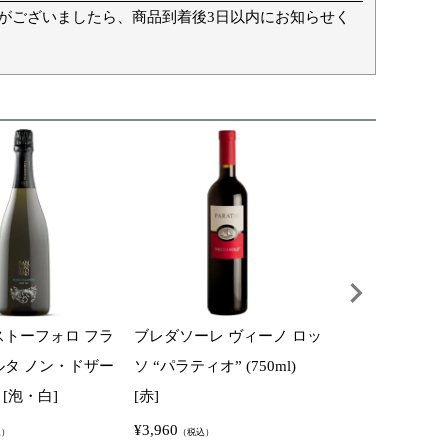
がございましたら、商品到着後3日以内にお知らせく
ストーフォロ フラ
ブレダソーレ ヴィーノ ロッ
ブレダソーレ 
ルタ ノン・ドザー
ソ “パラティオ” (750ml)
ルタ ブリュット (
) [泡・白]
[赤]
[泡・白]
¥
3,960
¥
6,600
込）
（税込）
（税込）