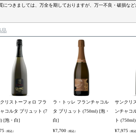
質につきましては、万全を期しておりますが、万一不良・破損など
商品
クリストーフォロ フラ
ラ・トッレ フランチャコル
サンクリ
ャコルタ ブリュット (7
タ ブリュット (750ml) [泡・
ンチャコ
l) [泡・白]
白]
ト (750ml
75
¥
7,700
¥
7,975
（税込）
（税込）
（税