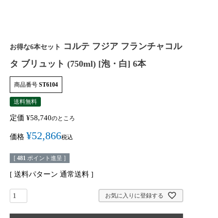
コルテ フジア フランチャコル
お得な6本セット
タ ブリュット (750ml) [泡・白] 6本
商品番号
ST6104
送料無料
定価
¥
58,740
のところ
¥
52,866
価格
税込
[
481
ポイント進呈 ]
送料パターン
通常送料
お気に入りに登録する