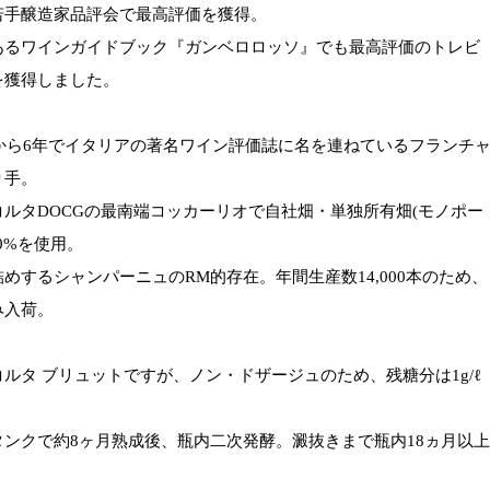
若手醸造家品評会で最高評価を獲得。
あるワインガイドブック『ガンベロロッソ』でも最高評価のトレビ
を獲得しました。
立から6年でイタリアの著名ワイン評価誌に名を連ねているフランチ
り手。
ルタDOCGの最南端コッカーリオで自社畑・単独所有畑(モノポー
00%を使用。
めするシャンパーニュのRM的存在。年間生産数14,000本のため、
み入荷。
ルタ ブリュットですが、ノン・ドザージュのため、残糖分は1g/ℓ
タンクで約8ヶ月熟成後、瓶内二次発酵。澱抜きまで瓶内18ヵ月以上