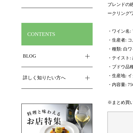
ブレンドの
ークリング
・ワイン名:
CONTENTS
・生産者: 
・種類: 白
BLOG
・テイスト:
・ブドウ品種
・生産地: イ
詳しく知りたい方へ
・内容量: 75
※まとめ買