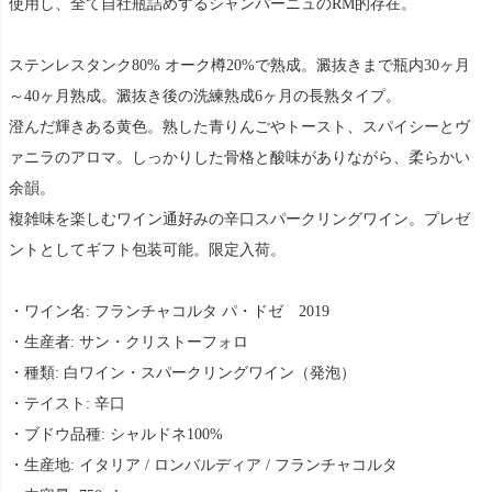
使用し、全て自社瓶詰めするシャンパーニュのRM的存在。
ステンレスタンク80% オーク樽20%で熟成。澱抜きまで瓶内30ヶ月
～40ヶ月熟成。澱抜き後の洗練熟成6ヶ月の長熟タイプ。
澄んだ輝きある黄色。熟した青りんごやトースト、スパイシーとヴ
ァニラのアロマ。しっかりした骨格と酸味がありながら、柔らかい
余韻。
複雑味を楽しむワイン通好みの辛口スパークリングワイン。プレゼ
ントとしてギフト包装可能。限定入荷。
・ワイン名: フランチャコルタ パ・ドゼ 2019
・生産者: サン・クリストーフォロ
・種類: 白ワイン・スパークリングワイン（発泡）
・テイスト: 辛口
・ブドウ品種: シャルドネ100%
・生産地: イタリア / ロンバルディア / フランチャコルタ