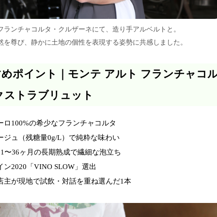
フランチャコルタ・クルザーネにて、造り手アルベルトと。
然を尊び、静かに土地の個性を表現する姿勢に共感しました。
めポイント｜モンテ アルト フランチャコ
クストラブリュット
ーロ100%の希少なフランチャコルタ
ージュ（残糖量0g/L）で純粋な味わい
31〜36ヶ月の長期熟成で繊細な泡立ち
ン2020「VINO SLOW」選出
店主が現地で試飲・対話を重ね選んだ1本