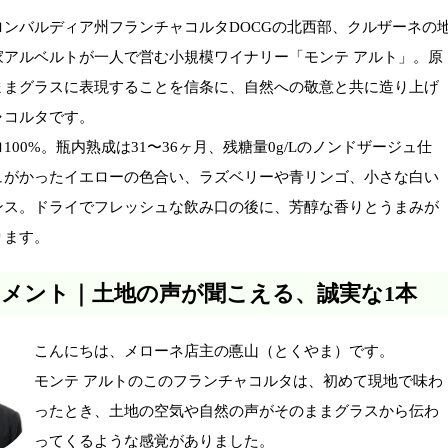
ロンバルディア州フランチャコルタDOCGの北西部、クルザーネの
家アルベルトが一人で営む小規模ワイナリー「モンテ アルト」。原
ままグラスに表現することを信条に、自然への敬意と共に造り上げ
ャコルタです。
100%。瓶内熟成は31〜36ヶ月、残糖量0g/Lのノンドザージュ仕
ュがかったイエローの色合い、ラズベリーや青リンゴ、小さな白い
ンス。ドライでフレッシュな飲み口の後に、芳醇な香りとうまみが
ります。
メント｜土地の声が聞こえる、誠実な1本
こんにちは、メローネ店主の悳山（とくやま）です。
モンテ アルトのこのフランチャコルタは、初めて現地で味わ
ったとき、土地の空気や自然の声がそのままグラスから伝わ
ってくるような感覚がありました。