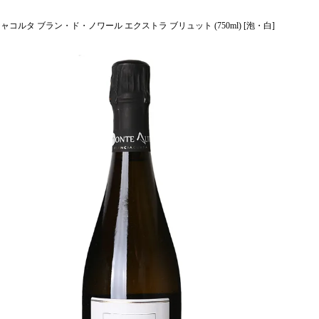
ャコルタ ブラン・ド・ノワール エクストラ ブリュット (750ml) [泡・白]