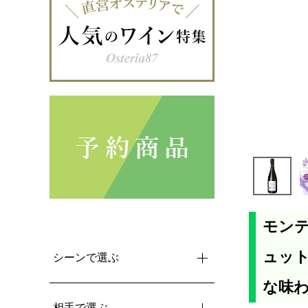
モンテ
ュット
シーンで選ぶ
な味
相手で選ぶ