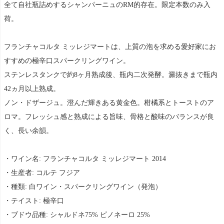
全て自社瓶詰めするシャンパーニュのRM的存在。限定本数のみ入
荷。
フランチャコルタ ミッレジマートは、上質の泡を求める愛好家にお
すすめの極辛口スパークリングワイン。
ステンレスタンクで約8ヶ月熟成後、瓶内二次発酵。澱抜きまで瓶内
42ヵ月以上熟成。
ノン・ドザージュ。澄んだ輝きある黄金色。柑橘系とトーストのア
ロマ。フレッシュ感と熟成による旨味、骨格と酸味のバランスが良
く、長い余韻。
・ワイン名: フランチャコルタ ミッレジマート 2014
・生産者: コルテ フジア
・種類: 白ワイン・スパークリングワイン（発泡）
・テイスト: 極辛口
・ブドウ品種: シャルドネ75% ピノネーロ 25%