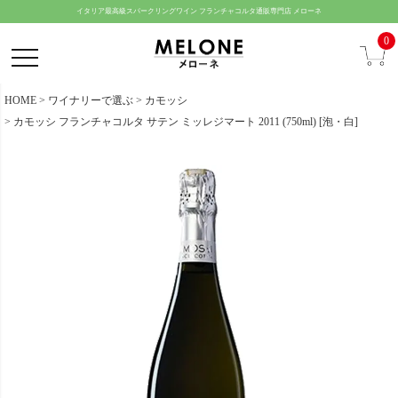
ペー
イタリア最高級スパークリングワイン フランチャコルタ通販専門店 メローネ
ジト
0
ップ
へ
HOME
ワイナリーで選ぶ
カモッシ
カモッシ フランチャコルタ サテン ミッレジマート 2011 (750ml) [泡・白]