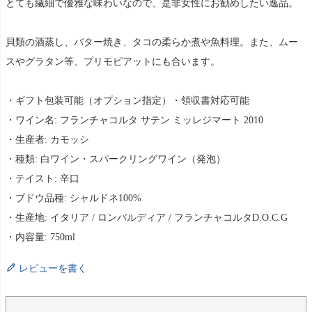
とても繊細で優雅な味わいなので、是非女性にお勧めしたい逸品。
貝類の酒蒸し、バター焼き、タコの柔らか煮や魚料理。また、ムー
スやグラタン等、プリモピアットにも合います。
・ギフト包装可能（オプション指定）・領収書対応可能
・ワイン名: フランチャコルタ サテン ミッレジマート 2010
・生産者: カモッシ
・種類: 白ワイン・スパークリングワイン（発泡）
・テイスト: 辛口
・ブドウ品種: シャルドネ100%
・生産地: イタリア / ロンバルディア / フランチャコルタD.O.C.G
・内容量: 750ml
レビューを書く