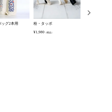
バッグ2本用
栓・タッポ
ラ・トッレ フ
タ ブリュット (75
¥
1,980
（税込）
白]
¥
7,700
（税込）