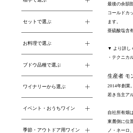
最後の余韻
コールドカ
セットで選ぶ
ます。
亜硫酸塩含有量
お料理で選ぶ
▼ より詳し
・
テクニカ
ブドウ品種で選ぶ
生産者 モ
2014年創
ワイナリーから選ぶ
若き当主アル
イベント・おうちワイン
自社所有畑は
東麓側に位
季節・アウトドア用ワイン
ノ・ネーロ