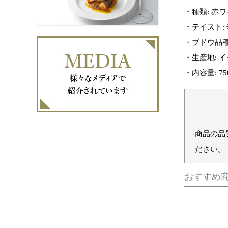
・種類: 赤
・テイスト:
・ブドウ品種:
・生産地: イ
・内容量: 75
商品の品
ださい。
おすすめ