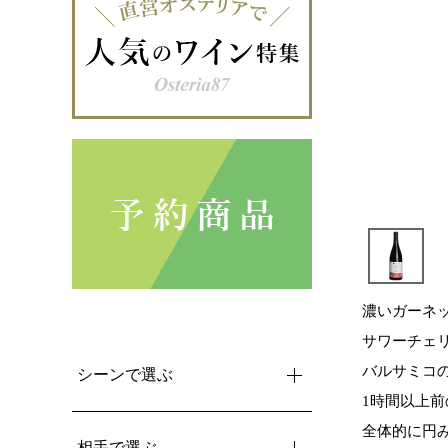
濃いガーネ
サワーチェ
バルサミコ
シーンで選ぶ
1時間以上
全体的に円
相手で選ぶ