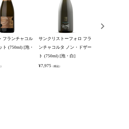
レ フランチャコル
サンクリストーフォロ フラ
ブレダソーレ ヴ
 (750ml) [泡・
ンチャコルタ ノン・ドザー
ソ “パラティオ” (
ト (750ml) [泡・白]
[赤]
¥
7,975
¥
3,960
込）
（税込）
（税込）