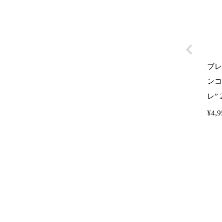
ブレ
ンコ
レ” 2
¥
4,9