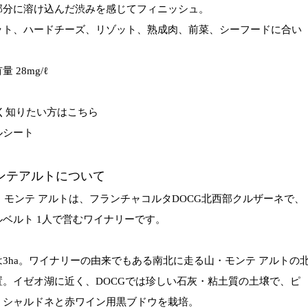
部分に溶け込んだ渋みを感じてフィニッシュ。
ット、ハードチーズ、リゾット、熟成肉、前菜、シーフードに合い
 28mg/ℓ
く知りたい方はこちら
ルシート
ンテアルトについて
業。モンテ アルトは、フランチャコルタDOCG北西部クルザーネで、
ベルト 1人で営むワイナリーです。
3ha。ワイナリーの由来でもある南北に走る山・モンテ アルトの
置。イゼオ湖に近く、DOCGでは珍しい石灰・粘土質の土壌で、ピ
、シャルドネと赤ワイン用黒ブドウを栽培。