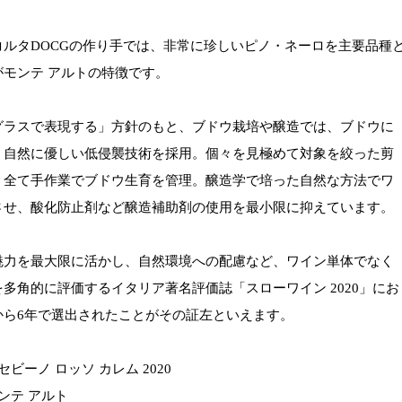
コルタDOCGの作り手では、非常に珍しいピノ・ネーロを主要品種
がモンテ アルトの特徴です。
グラスで表現する」方針のもと、ブドウ栽培や醸造では、ブドウに
く自然に優しい低侵襲技術を採用。個々を見極めて対象を絞った剪
、全て手作業でブドウ生育を管理。 醸造学で培った自然な方法でワ
させ、酸化防止剤など醸造補助剤の使用を最小限に抑えています。
魅力を最大限に活かし、自然環境への配慮など、ワイン単体でなく
多角的に評価するイタリア著名評価誌「スローワイン 2020」にお
から6年で選出されたことがその証左といえます。
セビーノ ロッソ カレム 2020
モンテ アルト